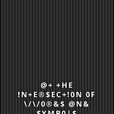
@+ +HE
!N+E®$EC+!0N 0F
\/\/0®&$ @N&
$YMB0|$