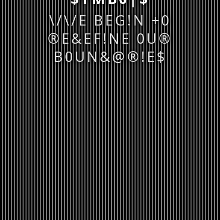
\/\/E BEG!N +0
®E&EF!NE 0U®
B0UN&@®!E$