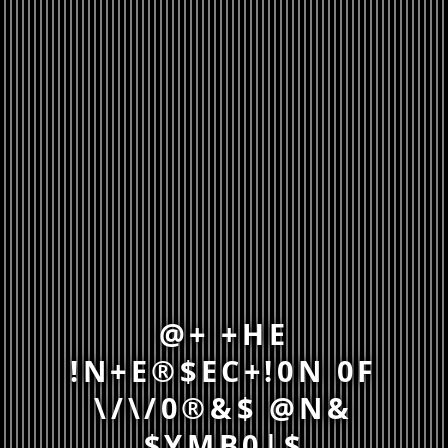
@+ +HE
!N+E®$EC+!0N 0F
\/\/0®&$ @N&
$YMB0|$