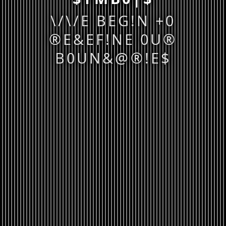
\/\/E BEG!N +0
®E&EF!NE 0U®
B0UN&@®!E$